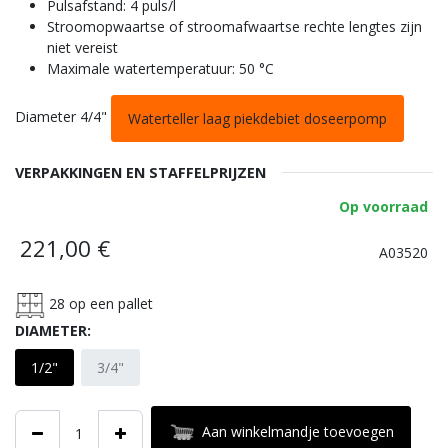
Pulsafstand: 4 puls/l
Stroomopwaartse of stroomafwaartse rechte lengtes zijn
niet vereist
Maximale watertemperatuur: 50 °C
Diameter 4/4"
Waterteller laag piekdebiet doseerpomp
VERPAKKINGEN EN STAFFELPRIJZEN
Op voorraad
221,00
€
A03520
28
op een pallet
DIAMETER:
1/2"
3/4"
Aan winkelmandje toevoegen