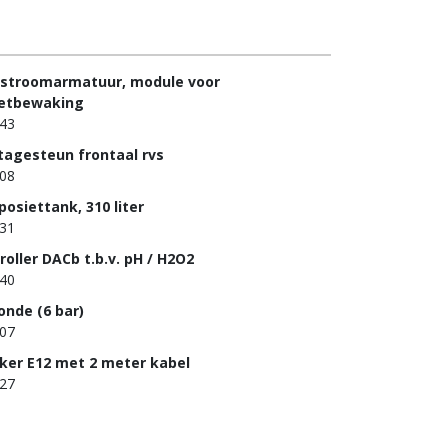
stroomarmatuur, module voor
etbewaking
43
agesteun frontaal rvs
08
osiettank, 310 liter
31
roller DACb t.b.v. pH / H2O2
40
onde (6 bar)
07
ker E12 met 2 meter kabel
27