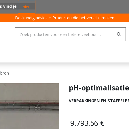
s vind je
hier.
Deskundig advies + Producten die het verschil maken
ing systemen
Varkens
Pluimvee
Rundvee
Algemeen
rbron
pH-optimalisati
VERPAKKINGEN EN STAFFELP
9.793,56
€