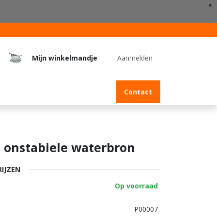
×
Mijn winkelmandje
Aanmelden
Jobs
Contact
e onstabiele waterbron
RIJZEN
Op voorraad
P00007