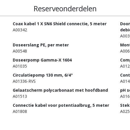
Reserveonderdelen
Coax kabel 1 X SN6 Shield connectie, 5 meter
Door
A00342
debi
A003
Doseerslang PE, per meter
Mont
A00548
A006
Doseerpomp Gamma-X 1604
Comp
A01035
A012
Circulatiepomp 130 mm, 6/4"
Cont
A01336-RVS
A014
Gelaatscherm polycarbonaat met hoofdband
pH s
A01513
A016
Connectie kabel voor potentiaalbrug, 5 meter
Stek
A01808
A025