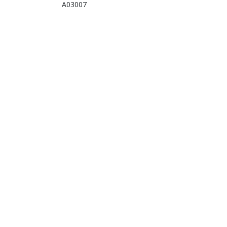
A03007
Heb je een v
Contact
Je bereikt ons via de
helpen je graag verde