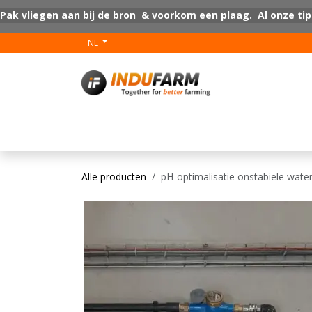
Overslaan naar inhoud
Pak vliegen aan bij de bron & voorkom een plaag. Al onze tip
NL
V-Plus
Vloer coat
Alle producten
pH-optimalisatie onstabiele wate