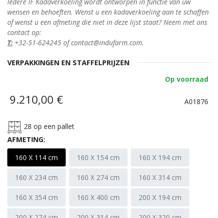
Iedere IF Kadaverkoeling wordt ontworpen in functie van uw
wensen en behoeften. Wenst u een kadaverkoeling aan te schaffen
of wenst u een afmeting die niet in deze lijst staat? Neem met ons
contact op:
T:
+32-51-624245 of
contact@indufarm.com.
VERPAKKINGEN EN STAFFELPRIJZEN
Op voorraad
9.210,00
€
A01876
28
op een pallet
AFMETING:
160 X 114 cm
160 X 154 cm
160 X 194 cm
160 X 234 cm
160 X 274 cm
160 X 314 cm
160 X 354 cm
160 X 400 cm
200 X 194 cm
200 X 274 cm
200 X 314 cm
200 X 320 cm