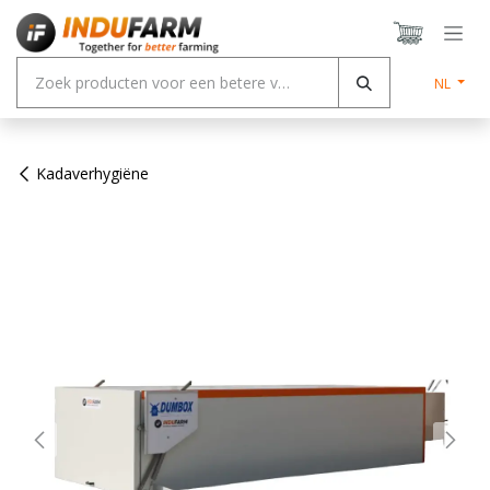
Overslaan naar inhoud
NL
Kadaverhygiëne