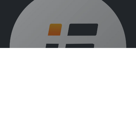
Over ons
Vacatures
Beurzen
Blog
VLIF
Alle rechten voorbehouden © 2026 Indufarm N.V. - Alle prijzen zijn excl.
NL
BTW