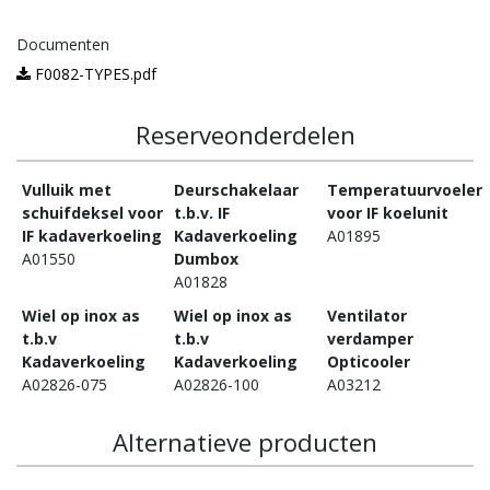
Documenten
F0082-TYPES.pdf
Reserveonderdelen
Vulluik met
Deurschakelaar
Temperatuurvoeler
schuifdeksel voor
t.b.v. IF
voor IF koelunit
IF kadaverkoeling
Kadaverkoeling
A01895
A01550
Dumbox
A01828
Wiel op inox as
Wiel op inox as
Ventilator
t.b.v
t.b.v
verdamper
Kadaverkoeling
Kadaverkoeling
Opticooler
A02826-075
A02826-100
A03212
Alternatieve producten