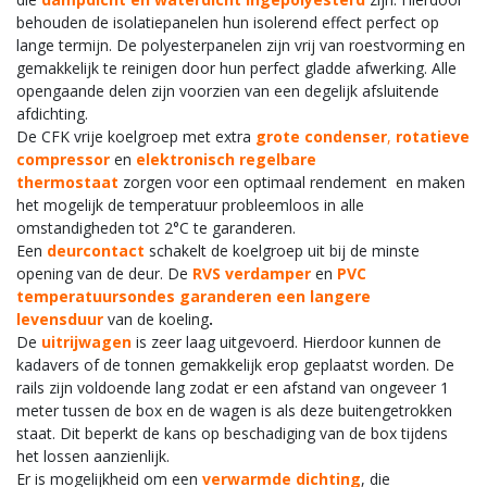
behouden de isolatiepanelen hun isolerend effect perfect op
lange termijn. De polyesterpanelen zijn vrij van roestvorming en
gemakkelijk te reinigen door hun perfect gladde afwerking. Alle
opengaande delen zijn voorzien van een degelijk afsluitende
afdichting.
De CFK vrije koelgroep met extra
grote condenser
,
rotatieve
compressor
en
elektronisch regelbare
thermostaat
zorgen voor een optimaal rendement en maken
het mogelijk de temperatuur probleemloos in alle
omstandigheden tot 2°C te garanderen.
Een
deurcontact
schakelt de koelgroep uit bij de minste
opening van de deur. De
RVS verdamper
en
PVC
temperatu
ursondes garanderen een langere
levensduur
van de koeling
.
De
uitrijwagen
is zeer laag uitgevoerd. Hierdoor kunnen de
kadavers of de tonnen gemakkelijk erop geplaatst worden. De
rails zijn voldoende lang zodat er een afstand van ongeveer 1
meter tussen de box en de wagen is als deze buitengetrokken
staat. Dit beperkt de kans op beschadiging van de box tijdens
het lossen aanzienlijk.
Er is mogelijkheid om een
verwarmde dichting
, die