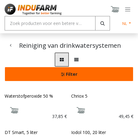
Overslaan naar inhoud
NL
Reiniging van drinkwatersystemen
Filter
Waterstofperoxide 50 %
Chriox 5
Bio
37,85
€
49,45
€
DT Smart, 5 liter
Iodol 100, 20 liter