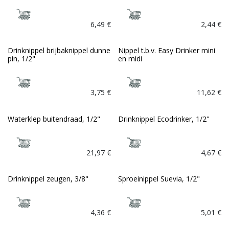
6,49
€
2,44
€
Drinknippel brijbaknippel dunne
Nippel t.b.v. Easy Drinker mini
pin, 1/2"
en midi
3,75
€
11,62
€
Waterklep buitendraad, 1/2"
Drinknippel Ecodrinker, 1/2"
21,97
€
4,67
€
Drinknippel zeugen, 3/8"
Sproeinippel Suevia, 1/2"
4,36
€
5,01
€