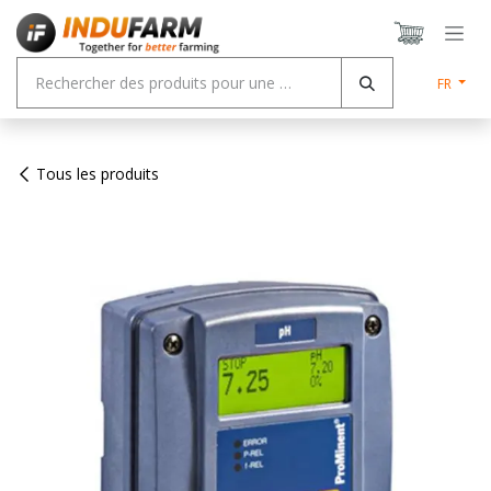
Se rendre au contenu
FR
Tous les produits