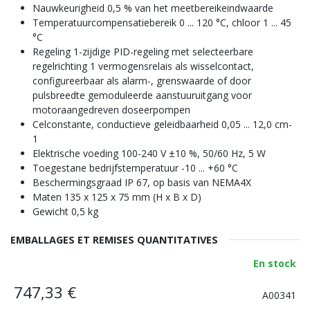
Nauwkeurigheid 0,5 % van het meetbereikeindwaarde
Temperatuurcompensatiebereik 0 ... 120 °C, chloor 1 ... 45
°C
Regeling 1-zijdige PID-regeling met selecteerbare
regelrichting 1 vermogensrelais als wisselcontact,
configureerbaar als alarm-, grenswaarde of door
pulsbreedte gemoduleerde aanstuuruitgang voor
motoraangedreven doseerpompen
Celconstante, conductieve geleidbaarheid 0,05 ... 12,0 cm-
1
Elektrische voeding 100-240 V ±10 %, 50/60 Hz, 5 W
Toegestane bedrijfstemperatuur -10 ... +60 °C
Beschermingsgraad IP 67, op basis van NEMA4X
Maten 135 x 125 x 75 mm (H x B x D)
Gewicht 0,5 kg
EMBALLAGES ET REMISES QUANTITATIVES
En stock
747,33
€
A00341