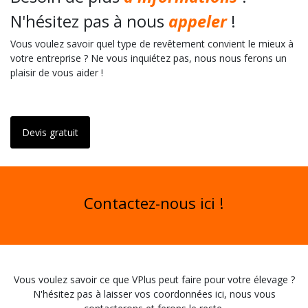
vous orientons vers le type de revêtement qui répond le mieux à
vos besoins. Vous pouvez donc dormir sur vos deux oreilles
avant, pendant et après votre projet de revêtement.
Faites connaissance avec nos systèmes de revêtement de sol et
découvrez les nombreux avantages qu'un revêtement de sol
peut vous offrir au quotidien.
Devis gratuit
Besoin de plus
d'informations
?
N'hésitez pas à nous
appeler
!
Vous voulez savoir quel type de revêtement convient le mieux à
votre entreprise ? Ne vous inquiétez pas, nous nous ferons un
plaisir de vous aider !