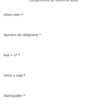
Devis gratuit
Contactez-nous ici !
Vous voulez savoir ce que VPlus peut faire pour votre élevage ?
N'hésitez pas à laisser vos coordonnées ici, nous vous
contacterons et ferons le reste.
Votre nom *