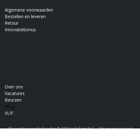
Algemene voorwaarden
Bestellen en leveren
Retour
Innovatiebonus
Over ons
Vacatures
Beurzen
Blog
VLIF
Alle rechten voorbehouden © 2026 Indufarm N.V. - Alle prijzen zijn excl.
NL
BTW