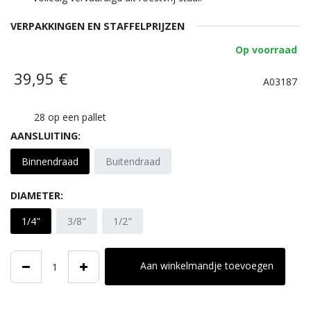
VERPAKKINGEN EN STAFFELPRIJZEN
Op voorraad
39,95
€
A03187
28
op een pallet
AANSLUITING:
Binnendraad
Buitendraad
DIAMETER:
1/4"
3/8"
1/2"
Aan winkelmandje toevoegen