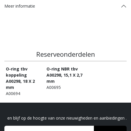
Meer informatie
Reserveonderdelen
O-ring tbv
O-ring NBR tbv
koppeling
A00298, 15,1 X 2,7
A00298, 18 X 2
mm
mm
A00695
A00694
Schrijf je in voor onze nieuwsbrief
en blijf op de hoogte van onze nieuwigheden en aanbiedingen .