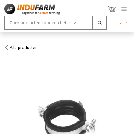
Overslaan naar inhoud
NL
Alle producten