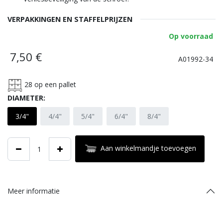
VERPAKKINGEN EN STAFFELPRIJZEN
Op voorraad
7,50
€
A01992-34
28
op een pallet
DIAMETER:
3/4"
4/4"
5/4"
6/4"
8/4"
Aan winkelmandje toevoegen
Meer informatie