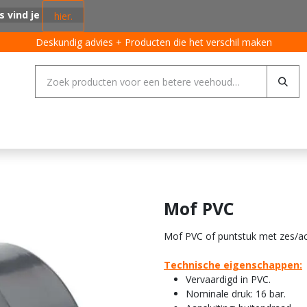
s vind je
hier.
Deskundig advies + Producten die het verschil maken
ing systemen
Varkens
Pluimvee
Rundvee
Algemeen
Mof PVC
Mof PVC of puntstuk met zes/a
Technische eigenschappen:
Vervaardigd in PVC.
Nominale druk: 16 bar.