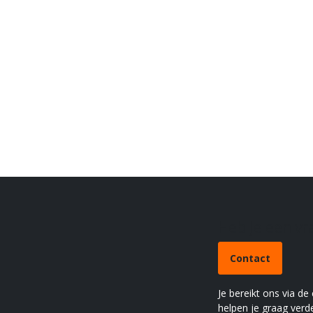
Heb je een v
Contact
Je bereikt ons via de
helpen je graag verde