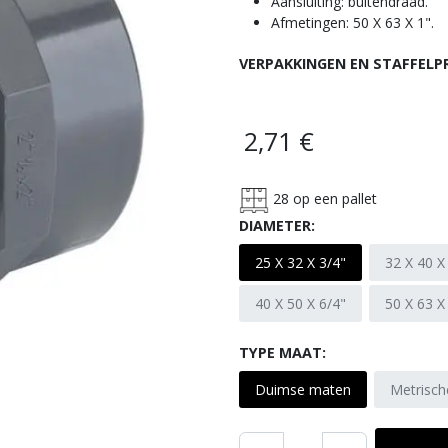
Aansluiting: buitendraad.
Afmetingen: 50 X 63 X 1".
VERPAKKINGEN EN STAFFELP
2,71
€
28
op een pallet
DIAMETER:
25 X 32 X 3/4"
32 X 40 X
40 X 50 X 6/4"
50 X 63 X
TYPE MAAT:
Duimse maten
Metrisc