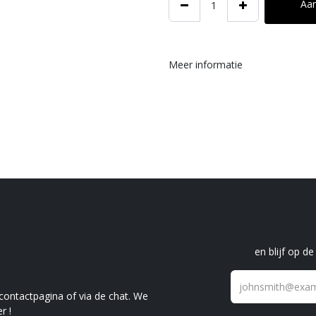
Aa
Meer informatie
raag?
S
en blijf op d
 contactpagina of via de chat. We
r !