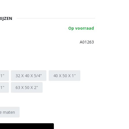
RIJZEN
Op voorraad
A01263
 1"
32 X 40 X 5/4"
40 X 50 X 1"
 1"
63 X 50 X 2"
he maten