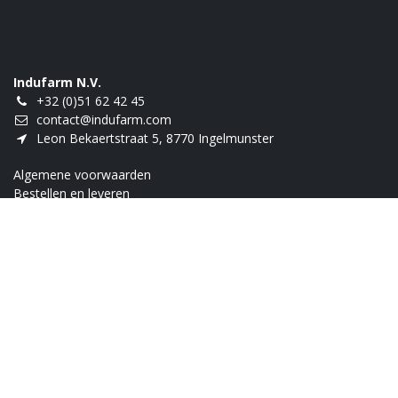
Indufarm N.V.
+32 (0)51 62 42 45
contact@indufarm.com
Leon Bekaertstraat 5, 8770 Ingelmunster
Algemene voorwaarden
Bestellen en leveren
Retour
Innovatiebonus
Over ons