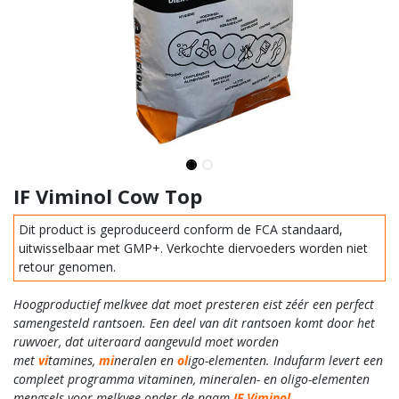
IF Viminol Cow Top
Dit product is geproduceerd conform de FCA standaard,
uitwisselbaar met GMP+. Verkochte diervoeders worden niet
retour genomen.
Hoogproductief melkvee dat moet presteren eist zéér een perfect
samengesteld rantsoen. Een deel van dit rantsoen komt door het
ruwvoer, dat uiteraard aangevuld moet worden
met
vi
tamines,
mi
neralen en
ol
igo-elementen. Indufarm levert een
compleet programma vitaminen, mineralen- en oligo-elementen
mengsels voor melkvee onder de naam
IF Viminol
.