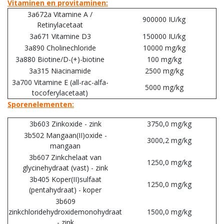
Vitaminen en provitaminen:
3a672a Vitamine A /
900000 IU/kg
Retinylacetaat
3a671 Vitamine D3
150000 IU/kg
3a890 Cholinechloride
10000 mg/kg
3a880 Biotine/D-(+)-biotine
100 mg/kg
3a315 Niacinamide
2500 mg/kg
3a700 Vitamine E (all-rac-alfa-
5000 mg/kg
tocoferylacetaat)
Sporenelementen:
3b603 Zinkoxide - zink
3750,0 mg/kg
3b502 Mangaan(II)oxide -
3000,2 mg/kg
mangaan
3b607 Zinkchelaat van
1250,0 mg/kg
glycinehydraat (vast) - zink
3b405 Koper(II)sulfaat
1250,0 mg/kg
(pentahydraat) - koper
3b609
zinkchloridehydroxidemonohydraat
1500,0 mg/kg
- zink