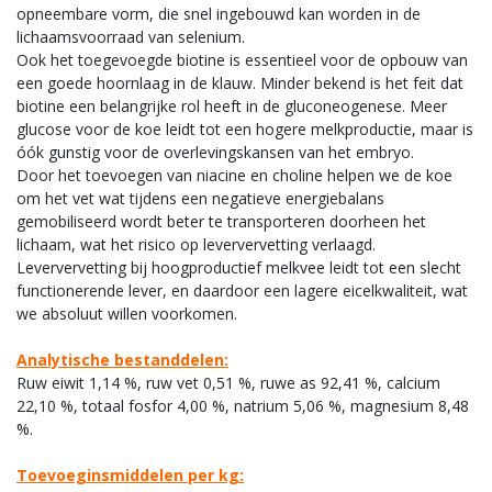
opneembare vorm, die snel ingebouwd kan worden in de
lichaamsvoorraad van selenium.
Ook het toegevoegde biotine is essentieel voor de opbouw van
een goede hoornlaag in de klauw. Minder bekend is het feit dat
biotine een belangrijke rol heeft in de gluconeogenese. Meer
glucose voor de koe leidt tot een hogere melkproductie, maar is
óók gunstig voor de overlevingskansen van het embryo.
Door het toevoegen van niacine en choline helpen we de koe
om het vet wat tijden
s een negatieve energiebalans
gemobiliseerd wordt beter te transporteren doorheen het
lichaam, wat het risico op leververvetting verlaagd.
Leververvetting bij hoogproductief melkvee leidt tot een slecht
functionerende lever, en daardoor een lagere eicelkwaliteit, wat
we absoluut willen voorkomen.
Analytische bestanddelen:
Ruw eiwit 1,14 %, ruw vet 0,51 %, ruwe as 92,41 %, calcium
22,10 %, totaal fosfor 4,00 %, natrium 5,06 %, magnesium 8,48
%.
Toevoeginsmiddelen per kg: