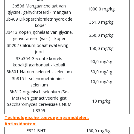
3b506 Mangaanchelaat van
1000,0 mg/kg
glycine, gehydrateerd - mangaan
3b409 Dikoperchloridetrihydroxide
351,0 mg/kg
- koper
3b413 Koper(II)chelaat van glycine,
250,0 mg/kg
gehydrateerd (vast) - koper
3b202 Calciumjodaat (watervrij) -
150,0 mg/kg
jood
33b304 Gecoate korrels
90,0 mg/kg
kobalt(II)carbonaat - kobalt
3b801 Natriumseleniet - selenium
30,0 mg/kg
3b815 L-selenomethionine -
10,0 mg/kg
selenium
3b812 organisch selenium (Se-
Met) van geïnactiveerde gist
10 mg/kg
Saccharomyces cerevisiae CNCM
I-3399
Technologische toevoegingsmiddelen:
Antioxidanten:
E321 BHT
150,0 mg/kg