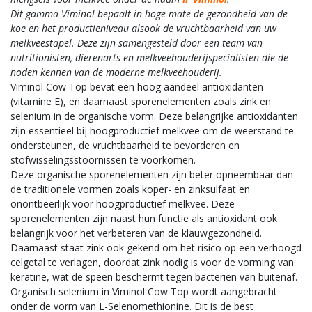
Dit gamma Viminol bepaalt in hoge mate de gezondheid van de
koe en het productieniveau alsook de vruchtbaarheid van uw
melkveestapel. Deze zijn samengesteld door een team van
nutritionisten, dierenarts en melkveehouderijspecialisten die de
noden kennen van de moderne melkveehouderij.
Viminol Cow Top bevat een hoog aandeel antioxidanten
(vitamine E), en daarnaast sporenelementen zoals zink en
selenium in de organische vorm. Deze belangrijke antioxidanten
zijn essentieel bij hoogproductief melkvee om de weerstand te
ondersteunen, de vruchtbaarheid te bevorderen en
stofwisselingsstoornissen te voorkomen.
Deze organische sporenelementen zijn beter opneembaar dan
de traditionele vormen zoals koper- en zinksulfaat en
onontbeerlijk voor hoogproductief melkvee. Deze
sporenelementen zijn naast hun functie als antioxidant ook
belangrijk voor het verbeteren van de klauwgezondheid.
Daarnaast staat zink ook gekend om het risico op een verhoogd
celgetal te verlagen, doordat zink nodig is voor de vorming van
keratine, wat de speen beschermt tegen bacteriën van buitenaf.
Organisch selenium in Viminol Cow Top wordt aangebracht
onder de vorm van L-Selenomethionine. Dit is de best