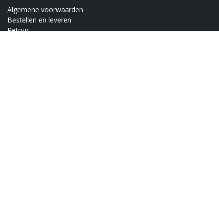
Algemene voorwaarden
Bestellen en leveren
Retour
Innovatiebonus
Over ons
Vacatures
Beurzen
Blog
VLIF
Alle rechten voorbehouden © 2026 Indufarm N.V. - Alle prijzen zijn excl.
NL
BTW