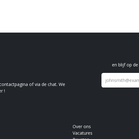
raag?
S
en blijf op d
 contactpagina of via de chat. We
r !
Over ons
Vacatures