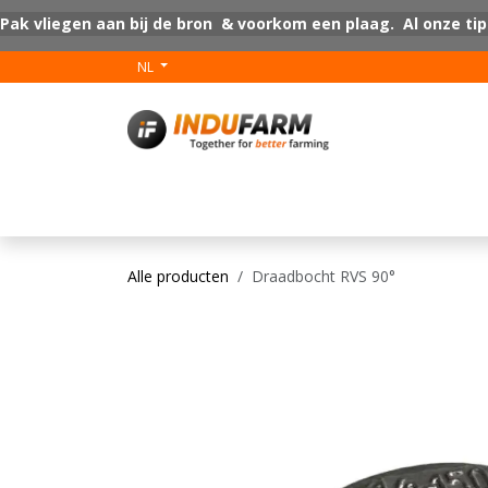
Overslaan naar inhoud
Pak vliegen aan bij de bron & voorkom een plaag. Al onze tip
NL
V-Plus
Vloer coat
Alle producten
Draadbocht RVS 90°