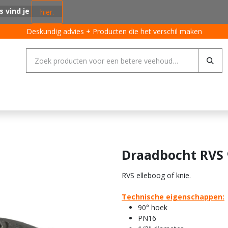
s vind je
hier.
Deskundig advies + Producten die het verschil maken
ing systemen
Varkens
Pluimvee
Rundvee
Algemeen
Draadbocht RVS 
RVS elleboog of knie.
Technische eigenschappen:
90° hoek
PN16