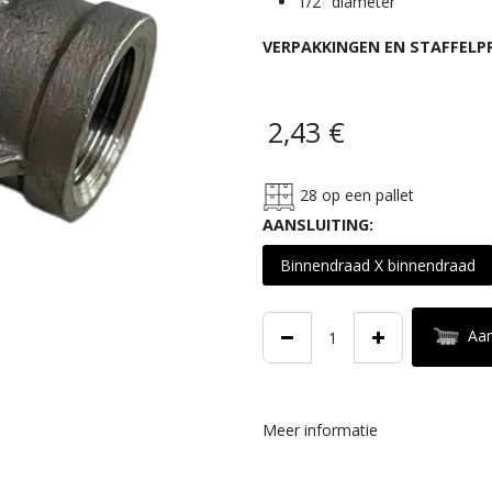
1/2" diameter
VERPAKKINGEN EN STAFFELP
2,43
€
28
op een pallet
AANSLUITING:
Binnendraad X binnendraad
Aa
Meer informatie