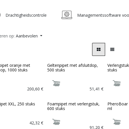
Drachtigheidscontrole
Managementssoftware voo
eren op:
Aanbevolen
pipet oranje met
Geltenpipet met afsluitdop,
Verlengstuk
dop, 1000 stuks
500 stuks
stuks
200,60
€
51,41
€
pet XXL, 250 stuks
Foampipet met verlengstuk,
PheroBoar 
600 stuks
ml
42,32
€
91,20
€