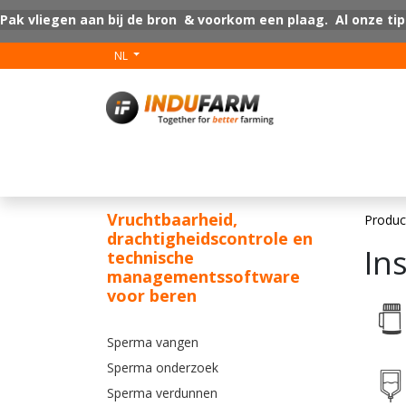
Overslaan naar inhoud
Pak vliegen aan bij de bron & voorkom een plaag. Al onze tip
NL
V-Plus
Vloer coat
Vruchtbaarheid,
Produc
drachtigheidscontrole en
In
technische
managementssoftware
voor beren
Sperma vangen
Sperma onderzoek
Sperma verdunnen