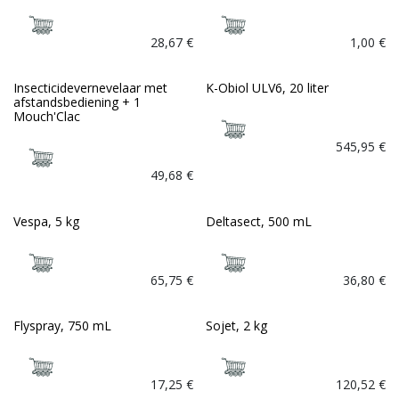
28,67
€
1,00
€
Insecticidevernevelaar met
K-Obiol ULV6, 20 liter
afstandsbediening + 1
Mouch'Clac
545,95
€
49,68
€
Vespa, 5 kg
Deltasect, 500 mL
65,75
€
36,80
€
Flyspray, 750 mL
Sojet, 2 kg
17,25
€
120,52
€