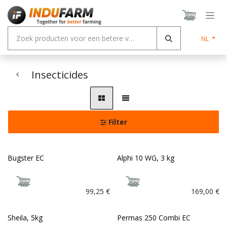
Overslaan naar inhoud
NL
Insecticides
Filter
Bugster EC
Alphi 10 WG, 3 kg
99,25
€
169,00
€
Sheila, 5kg
Permas 250 Combi EC