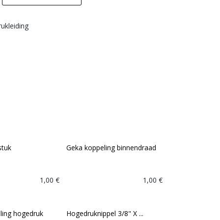
ukleiding
stuk
Geka koppeling binnendraad
1,00
€
1,00
€
ling hogedruk
Hogedruknippel 3/8" X ...