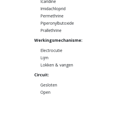
Icaridine
Imidachloprid
Permethrine
Piperonylbutoxide
Prallethrine
Werkingsmechanisme:
Electrocutie
Lijm
Lokken & vangen
Circuit:
Gesloten
Open