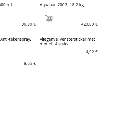
 500 mL
Aquabac 200G, 18,2 kg
36,80
€
420,00
€
 Anti-tekenspray,
Vliegenval venstersticker met
motief, 4 stuks
4,92
€
8,65
€