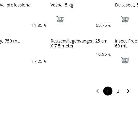
val professional
Vespa, 5 kg
Deltasect,
11,85
€
65,75
€
ay, 750 mL
Reuzenvliegenvanger, 25 cm
Insect Free
X 7,5 meter
60 mL
16,95
€
17,25
€
1
2