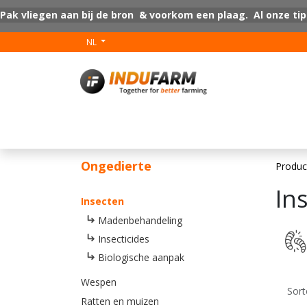
Overslaan naar inhoud
Pak vliegen aan bij de bron & voorkom een plaag. Al onze tip
NL
V-Plus
Vloer coat
Ongedierte
Produc
In
Insecten
Madenbehandeling
Insecticides
Biologische aanpak
Wespen
Sort
Ratten en muizen