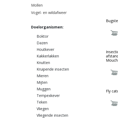
Mollen
Vogel- en wildafweer
Bugste
Doelorganismen:
Boktor
Dazen
Houtkever
Insect
afstan
Kakkerlakken
Mouch'
Knutten
Kruipende insecten
Mieren
Mijten
Muggen
Fly cat
Tempexkever
Teken
Vliegen
Vliegende insecten