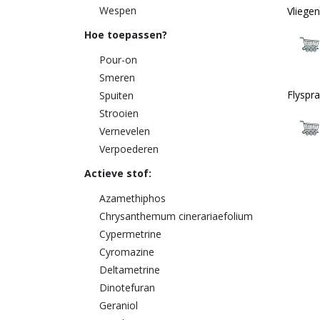
Wespen
Vliegen
Hoe toepassen?
Pour-on
Smeren
Flyspr
Spuiten
Strooien
Vernevelen
Verpoederen
Actieve stof:
Azamethiphos
Chrysanthemum cinerariaefolium
Cypermetrine
Cyromazine
Deltametrine
Dinotefuran
Geraniol