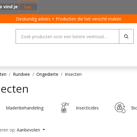
s vind je
hier.
Deskundig advies + Producten die het verschil maken
ing systemen
Varkens
Pluimvee
Rundvee
Algemeen
ten
Rundvee
Ongedierte
Insecten
secten
Madenbehandeling
Insecticides
Bi
eren op:
Aanbevolen