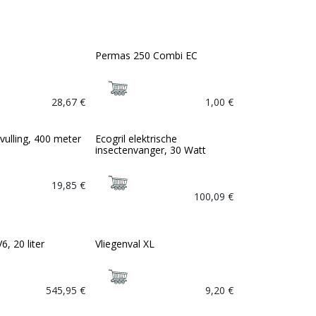
Permas 250 Combi EC
28,67
€
1,00
€
vulling, 400 meter
Ecogril elektrische
insectenvanger, 30 Watt
19,85
€
100,09
€
6, 20 liter
Vliegenval XL
545,95
€
9,20
€