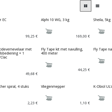
r EC
Alphi 10 WG, 3 kg
Sheila, 5kg
99,25
€
169,00
€
icidevernevelaar met
Fly Tape kit met navulling,
Fly Tape na
dsbediening + 1
400 meter
Clac
44,25
€
49,68
€
cher spiral, 4 stuks
Vliegenmepper
K-Obiol ULV
2,23
€
1,10
€