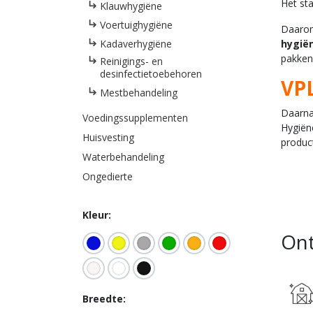
Het sta
Klauwhygiëne
Voertuighygiëne
Daarom 
Kadaverhygiëne
hygië
pakken
Reinigings- en
desinfectietoebehoren
VP
Mestbehandeling
Daarna
Voedingssupplementen
Hygiën
Huisvesting
produc
Waterbehandeling
Ongedierte
Kleur:
On
Breedte: