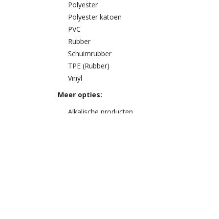
Polyester
Polyester katoen
PVC
Rubber
Schuimrubber
TPE (Rubber)
Vinyl
Meer opties:
Alkalische producten
Dipmiddelen
Neutrale producten
Spraymiddelen
Uierverzorging
Zure producten
Doelorganismen:
Algen
Amoeben