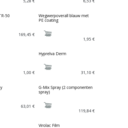
5,28
€
6,53
€
TR-50
Wegwerpoverall blauw met
PE coating
169,45
€
1,95
€
Hyprelva Derm
1,00
€
31,10
€
ay
G-Mix Spray (2 componenten
Bio
spray)
63,01
€
119,84
€
Virolac Film
Bio