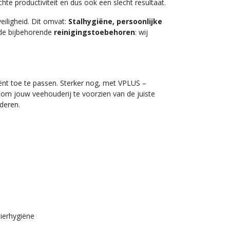
chte productiviteit en dus ook een slecht resultaat.
eiligheid. Dit omvat:
Stalhygiëne, persoonlijke
de bijbehorende
reinigingstoebehoren
: wij
ënt toe te passen. Sterker nog, met VPLUS –
om jouw veehouderij te voorzien van de juiste
nderen.
ierhygiëne