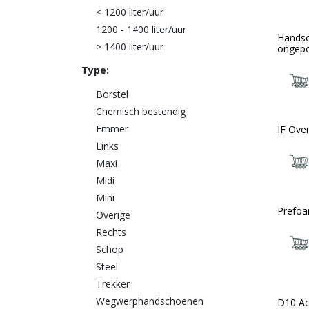
< 1200 liter/uur
1200 - 1400 liter/uur
Handsc
> 1400 liter/uur
ongepo
Type:
Borstel
Chemisch bestendig
Emmer
IF Overa
Links
Maxi
Midi
Mini
Prefoa
Bio
Overige
Rechts
Schop
Steel
Trekker
Wegwerphandschoenen
D10 Ac
Bio