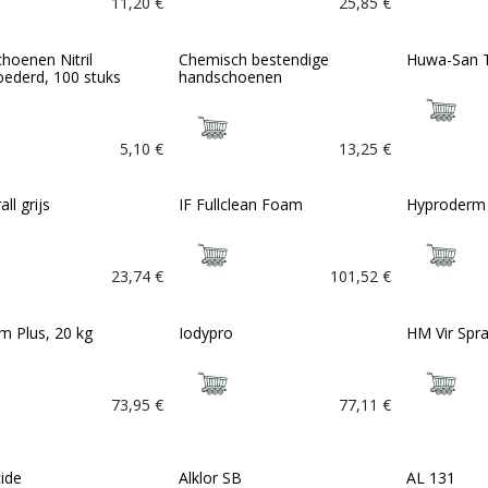
11,20
€
25,85
€
hoenen Nitril
Chemisch bestendige
Huwa-San 
Bio
ederd, 100 stuks
handschoenen
5,10
€
13,25
€
ll grijs
IF Fullclean Foam
Hyproderm
23,74
€
101,52
€
m Plus, 20 kg
Iodypro
HM Vir Spr
Bio
Bio
73,95
€
77,11
€
ide
Alklor SB
AL 131
Bio
Bio