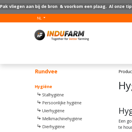
Overslaan naar inhoud
Pak vliegen aan bij de bron & voorkom een plaag. Al onze tip
NL
V-Plus
Vloer coat
Rundvee
Produc
Hy
Hygiëne
Stalhygiëne
Persoonlijke hygiëne
Hyg
Uierhygiëne
Melkmachinehygiëne
Een go
Dierhygiëne
te hou