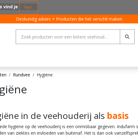
s vind je
hier.
Deskundig advies + Producten die het verschil maken
ing systemen
Varkens
Pluimvee
Rundvee
Algemeen
ten
Rundvee
Hygiëne
giëne
iëne in de veehouderij als
basis
ede hygiëne op de veehouderij is een onmisbaar gegeven. Indufarm st
den van ziektes en invloeden van buitenaf. Het is dan ook vanzelfspr