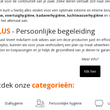
at voor de continuïteit van je zaak. Zieke dieren vertaalt zich naar sle
kunt u hierbij alles vinden voor een optimale externe en interne biov
ne, voertuighygiëne, kadaverhygiëne, luchtwasserhygiëne
en 
 het allemaal aan.
LUS
- Persoonlijke begeleiding
ast levert Indufarm ook advies aan om deze producten juist en effici
eplus, kunnen we voor jouw veehouderij een plan op maat uitwerken 
ten en toepassingen en je helpt de gezondheid van je dieren te gara
Meer info?
Klik hier
tdek onze
categorieën:
Stalhygiëne
Persoonlijke hygiëne
U