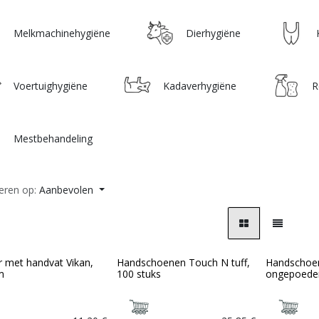
Melkmachinehygiëne
Dierhygiëne
Voertuighygiëne
Kadaverhygiëne
R
Mestbehandeling
eren op:
Aanbevolen
r met handvat Vikan,
Handschoenen Touch N tuff,
Handschoen
m
100 stuks
ongepoeder