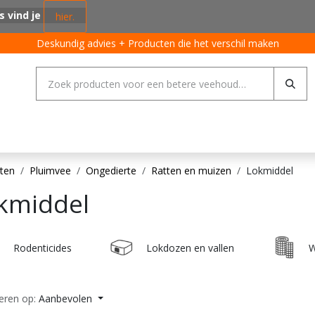
s vind je
hier.
Deskundig advies + Producten die het verschil maken
ing systemen
Varkens
Pluimvee
Rundvee
Algemeen
ten
Pluimvee
Ongedierte
Ratten en muizen
Lokmiddel
kmiddel
Rodenticides
Lokdozen en vallen
W
eren op:
Aanbevolen