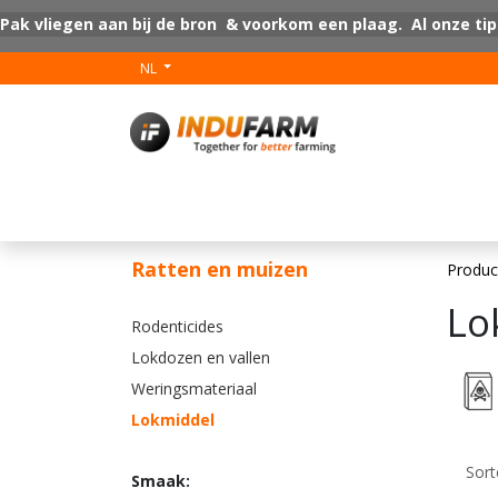
Overslaan naar inhoud
Pak vliegen aan bij de bron & voorkom een plaag. Al onze tip
NL
V-Plus
Vloer coat
Ratten en muizen
Produc
Lo
Rodenticides
Lokdozen en vallen
Weringsmateriaal
Lokmiddel
Sort
Smaak: