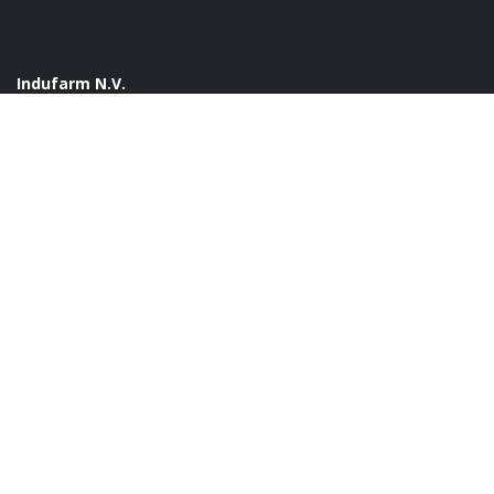
Indufarm N.V.
+32 (0)51 62 42 45
contact@indufarm.com
Leon Bekaertstraat 5, 8770 Ingelmunster
Algemene voorwaarden
Bestellen en leveren
Retour
Innovatiebonus
Over ons
Vacatures