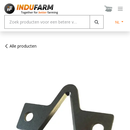
Overslaan naar inhoud
NL
Alle producten