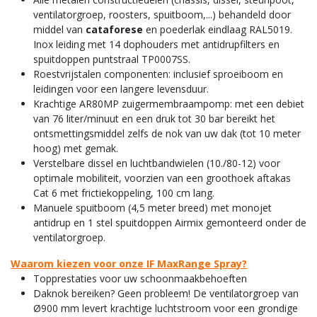
ventilatorgroep, roosters, spuitboom,...) behandeld door
middel van
cataforese
en poederlak eindlaag RAL5019.
Inox leiding met 14 dophouders met antidrupfilters en
spuitdoppen puntstraal TP0007SS.
Roestvrijstalen componenten: inclusief sproeiboom en
leidingen voor een langere levensduur.
Krachtige AR80MP zuigermembraampomp: met een debiet
van 76 liter/minuut en een druk tot 30 bar bereikt het
ontsmettingsmiddel zelfs de nok van uw dak (tot 10 meter
hoog) met gemak.
Verstelbare dissel en luchtbandwielen (10./80-12) voor
optimale mobiliteit, voorzien van een groothoek aftakas
Cat 6 met frictiekoppeling, 100 cm lang.
Manuele spuitboom (4,5 meter breed) met monojet
antidrup en 1 stel spuitdoppen Airmix gemonteerd onder de
ventilatorgroep.
Waarom kiezen voor onze IF MaxRange Spray?
Topprestaties voor uw schoonmaakbehoeften
Daknok bereiken? Geen probleem! De ventilatorgroep van
Ø900 mm levert krachtige luchtstroom voor een grondige