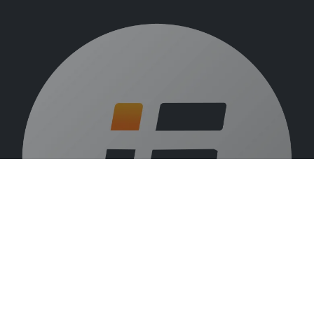
Over ons
Vacatures
Beurzen
Blog
VLIF