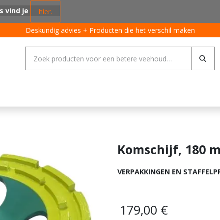
s vind je
hier.
Deskundig advies + Producten die het verschil maken
ing systemen
Varkens
Pluimvee
Rundvee
Algemeen
Komschijf, 180 
VERPAKKINGEN EN STAFFELP
179,00
€