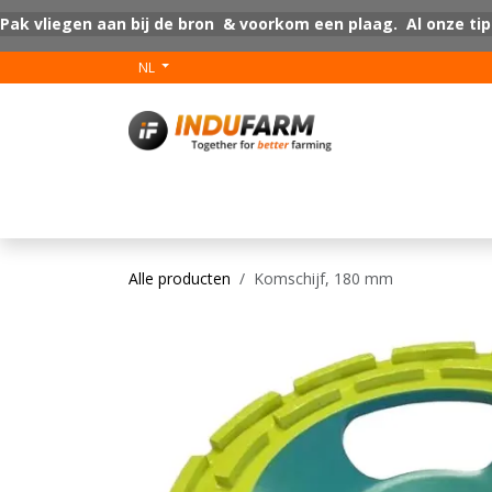
Overslaan naar inhoud
Pak vliegen aan bij de bron & voorkom een plaag. Al onze tip
NL
V-Plus
Vloer coat
Alle producten
Komschijf, 180 mm