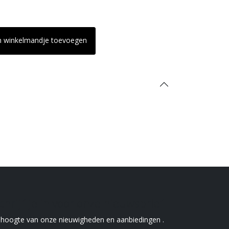
n winkelmandje toevoegen
chrijf je in voor onze nieuwsbrief
e hoogte van onze nieuwigheden en aanbiedingen .