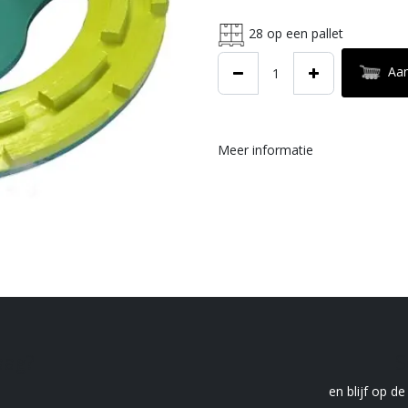
28
op een pallet
Aa
Meer informatie
raag?
S
en blijf op d