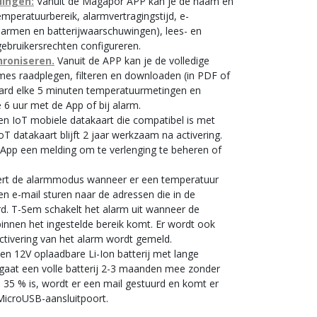
lingen:
Vanuit de Magapor APP kan je de naam en
emperatuurbereik, alarmvertragingstijd, e-
larmen en batterijwaarschuwingen), lees- en
gebruikersrechten configureren.
roniseren.
Vanuit de APP kan je de volledige
mes raadplegen, filteren en downloaden (in PDF of
daard elke 5 minuten temperatuurmetingen en
 6 uur met de App of bij alarm.
n IoT mobiele datakaart die compatibel is met
oT datakaart blijft 2 jaar werkzaam na activering.
 App een melding om te verlenging te beheren of
rt de alarmmodus wanneer er een temperatuur
een e-mail sturen naar de adressen die in de
d. T-Sem schakelt het alarm uit wanneer de
innen het ingestelde bereik komt. Er wordt ook
ctivering van het alarm wordt gemeld.
n 12V oplaadbare Li-Ion batterij met lange
 gaat een volle batterij 2-3 maanden mee zonder
e 35 % is, wordt er een mail gestuurd en komt er
icroUSB-aansluitpoort.