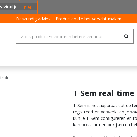
s vind je
hier.
Deskundig advies + Producten die het verschil maken
ing systemen
Varkens
Pluimvee
Rundvee
Algemeen
trole
T-Sem real-time
T-Sem is het apparaat dat de t
registreert en verwerkt en je wa
kun je T-Sem configureren en to
kan ook alarmen bekijken en be