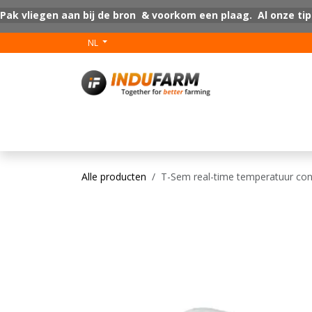
Overslaan naar inhoud
Pak vliegen aan bij de bron & voorkom een plaag. Al onze tip
NL
V-Plus
Vloer coat
Alle producten
T-Sem real-time temperatuur con