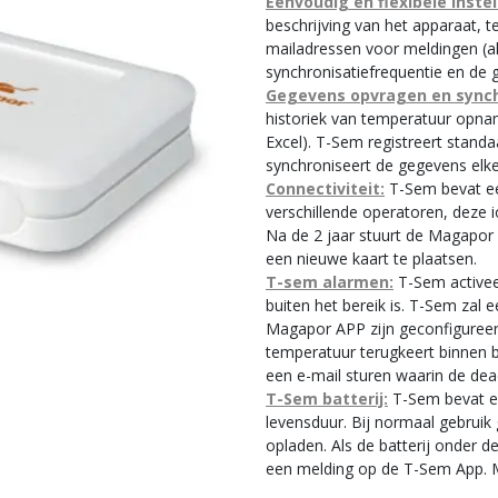
Eenvoudig en flexibele instel
beschrijving van het apparaat, t
mailadressen voor meldingen (a
synchronisatiefrequentie en de 
Gegevens opvragen en synch
historiek van temperatuur opna
Excel). T-Sem registreert stan
synchroniseert de gegevens elke
Connectiviteit:
T-Sem bevat ee
verschillende operatoren, deze i
Na de 2 jaar stuurt de Magapor
een nieuwe kaart te plaatsen.
T-sem alarmen:
T-Sem activee
buiten het bereik is. T-Sem zal 
Magapor APP zijn geconfigureer
temperatuur terugkeert binnen b
een e-mail sturen waarin de dea
T-Sem batterij:
T-Sem bevat ee
levensduur. Bij normaal gebruik
opladen. Als de batterij onder d
een melding op de T-Sem App. M