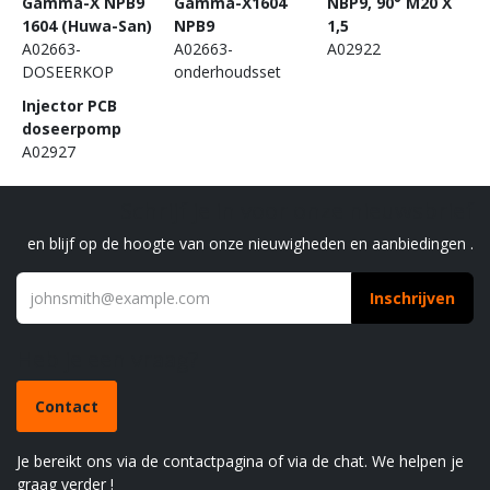
Gamma-X NPB9
Gamma-X1604
NBP9, 90° M20 X
1604 (Huwa-San)
NPB9
1,5
A02663-
A02663-
A02922
DOSEERKOP
onderhoudsset
Injector PCB
doseerpomp
A02927
Schrijf je in voor onze nieuwsbrief
en blijf op de hoogte van onze nieuwigheden en aanbiedingen .
Inschrijven
Heb je een vraag?
Contact
Je bereikt ons via de contactpagina of via de chat. We helpen je
graag verder !