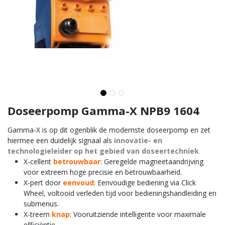
Doseerpomp Gamma-X NPB9 1604
Gamma-X is op dit ogenblik de modernste doseerpomp en zet
hiermee een duidelijk signaal als
innovatie- en
technologieleider op het gebied van doseertechniek
.
X-cellent
betrouwbaar
: Geregelde magneetaandrijving
voor extreem hoge precisie en betrouwbaarheid.
X-pert door
eenvoud
: Eenvoudige bediening via Click
Wheel, voltooid verleden tijd voor bedieningshandleiding en
submenus.
X-treem
knap
: Vooruitziende intelligente voor maximale
efficiëntie.