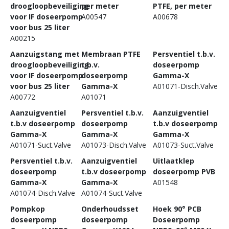
droogloopbeveiliging
per meter
PTFE, per meter
voor IF doseerpomp
A00547
A00678
voor bus 25 liter
A00215
Aanzuigstang met
Membraan PTFE
Persventiel t.b.v.
droogloopbeveiliging
t.b.v.
doseerpomp
voor IF doseerpomp
doseerpomp
Gamma-X
voor bus 25 liter
Gamma-X
A01071-Disch.Valve
A00772
A01071
Aanzuigventiel
Persventiel t.b.v.
Aanzuigventiel
t.b.v doseerpomp
doseerpomp
t.b.v doseerpomp
Gamma-X
Gamma-X
Gamma-X
A01071-Suct.Valve
A01073-Disch.Valve
A01073-Suct.Valve
Persventiel t.b.v.
Aanzuigventiel
Uitlaatklep
doseerpomp
t.b.v doseerpomp
doseerpomp PVB
Gamma-X
Gamma-X
A01548
A01074-Disch.Valve
A01074-Suct.Valve
Pompkop
Onderhoudsset
Hoek 90° PCB
doseerpomp
doseerpomp
Doseerpomp