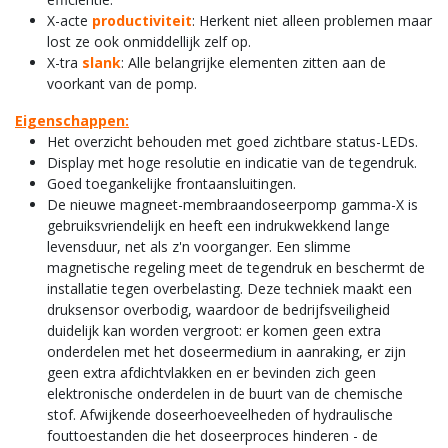
X-acte
productiviteit
: Herkent niet alleen problemen maar
lost ze ook onmiddellijk zelf op.
X-tra
slank
: Alle belangrijke elementen zitten aan de
voorkant van de pomp.
Eigenschappen:
Het overzicht behouden met goed zichtbare status-LEDs.
Display met hoge resolutie en indicatie van de tegendruk.
Goed toegankelijke frontaansluitingen.
De nieuwe magneet-membraandoseerpomp gamma-X is
gebruiksvriendelijk en heeft een indrukwekkend lange
levensduur, net als z'n voorganger. Een slimme
magnetische regeling meet de tegendruk en beschermt de
installatie tegen overbelasting. Deze techniek maakt een
druksensor overbodig, waardoor de bedrijfsveiligheid
duidelijk kan worden vergroot: er komen geen extra
onderdelen met het doseermedium in aanraking, er zijn
geen extra afdichtvlakken en er bevinden zich geen
elektronische onderdelen in de buurt van de chemische
stof. Afwijkende doseerhoeveelheden of hydraulische
fouttoestanden die het doseerproces hinderen - de