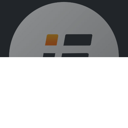
Over ons
Vacatures
Beurzen
Blog
VLIF
Alle rechten voorbehouden © 2026 Indufarm N.V. - Alle prijzen zijn excl.