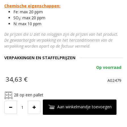
Chemische eigenschappen:
Fe: max 20 ppm
SO
: max 20 ppm
2
N: max 10 ppm
De prijzen die U ziet na inloggen zijn de prijzen van het product.
De gewaarborgde verpakking en het herconditioneren van de
verpakking worden apart op de factuur vermeld.
VERPAKKINGEN EN STAFFELPRIJZEN
Op voorraad
34,63
€
A02479
28
op een pallet
Aan winkelmandje toevoegen