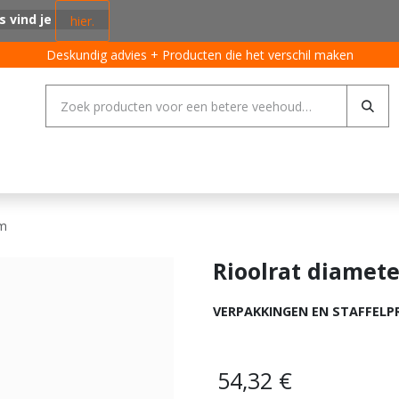
s vind je
hier.
Deskundig advies + Producten die het verschil maken
ing systemen
Varkens
Pluimvee
Rundvee
Algemeen
mm
Rioolrat diamet
VERPAKKINGEN EN STAFFELP
54,32
€