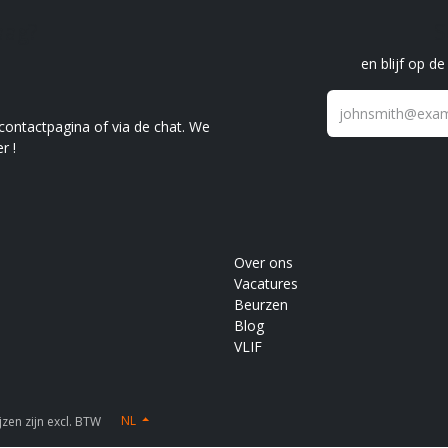
raag?
S
en blijf op d
 contactpagina of via de chat. We
r !
Over ons
Vacatures
Beurzen
Blog
VLIF
NL
zen zijn excl. BTW