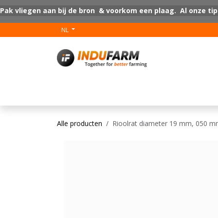
Overslaan naar inhoud
Pak vliegen aan bij de bron & voorkom een plaag. Al onze tip
NL
V-Plus
Vloer coat
Alle producten
Rioolrat diameter 19 mm, 050 