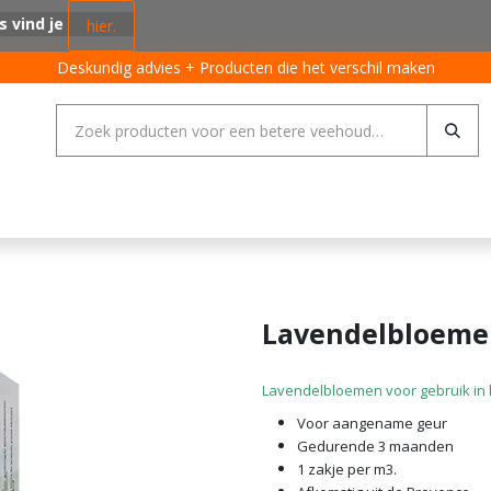
s vind je
hier.
Deskundig advies + Producten die het verschil maken
ing systemen
Varkens
Pluimvee
Rundvee
Algemeen
Lavendelbloem
Lavendelbloemen voor gebruik in 
Voor aangename geur
Gedurende 3 maanden
1 zakje per m3.