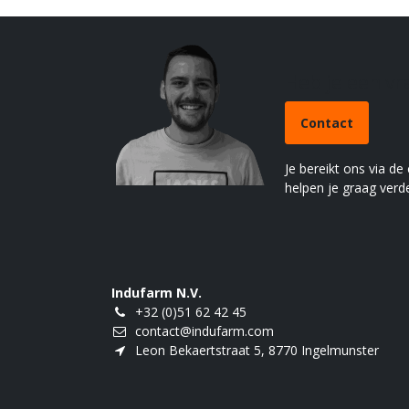
Heb je een v
Contact
Je bereikt ons via de
helpen je graag verde
Indufarm N.V.
+32 (0)51 62 42 45
contact@indufarm.com
Leon Bekaertstraat 5, 8770 Ingelmunster