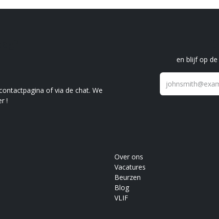
raag?
S
en blijf op d
 contactpagina of via de chat. We
r !
Over ons
Vacatures
Beurzen
Blog
VLIF