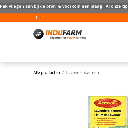
Overslaan naar inhoud
Pak vliegen aan bij de bron & voorkom een plaag. Al onze tip
NL
V-Plus
Vloer coat
Alle producten
Lavendelbloemen