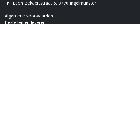
Leon Bekaertstraat 5, 8770 Ingelmunster
Algemene voorwaarden
Bestellen en leveren
Retour
Innovatiebonus
Over ons
Vacatures
Beurzen
Blog
VLIF
Alle rechten voorbehouden © 2026 Indufarm N.V. - Alle prijzen zijn excl.