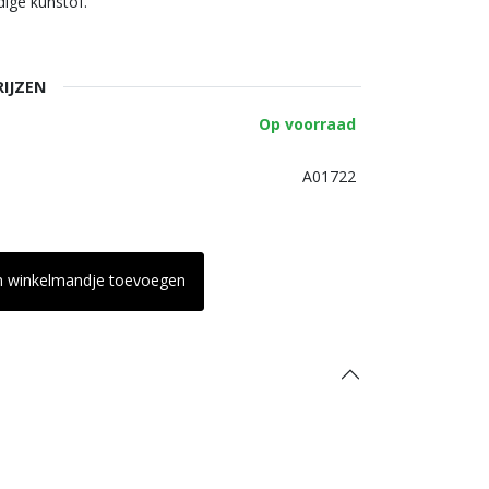
dige kunstof.
RIJZEN
Op voorraad
A01722
n winkelmandje toevoegen