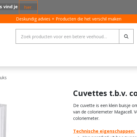
s vind je
hier.
Deskundig advies + Producten die het verschil maken
ing systemen
Varkens
Pluimvee
Rundvee
Algemeen
tuks
Cuvettes t.b.v. c
De cuvette is een klein buisje 
van de coloriemeter Magacell. V
coloriemeter.
Technische eigenschappen: