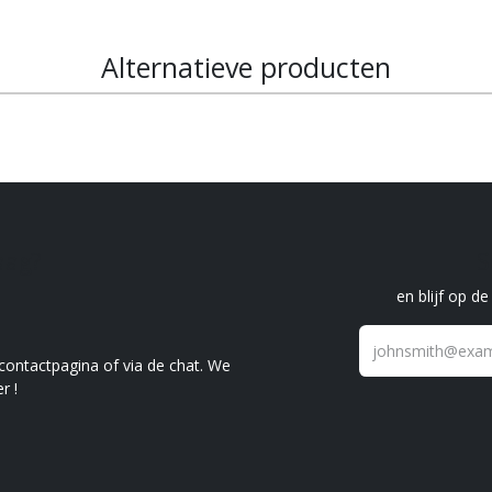
Alternatieve producten
raag?
S
en blijf op d
 contactpagina of via de chat. We
r !