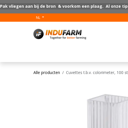
Overslaan naar inhoud
Pak vliegen aan bij de bron & voorkom een plaag. Al onze tip
NL
V-Plus
Vloer coat
Alle producten
Cuvettes t.b.v. colorimeter, 100 s