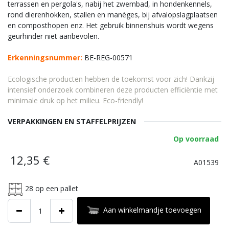
terrassen en pergola's, nabij het zwembad, in hondenkennels,
rond dierenhokken, stallen en manèges, bij afvalopslagplaatsen
en composthopen enz. Het gebruik binnenshuis wordt wegens
geurhinder niet aanbevolen.
Erkenningsnummer:
BE-REG-00571
Ecologische producten hebben de toekomst voor zich! Dankzij
intensief onderzoek combineren deze producten efficiëntie met
minimale druk op het milieu. Eco-friendly!
VERPAKKINGEN EN STAFFELPRIJZEN
Op voorraad
12,35
€
A01539
28
op een pallet
Aan winkelmandje toevoegen