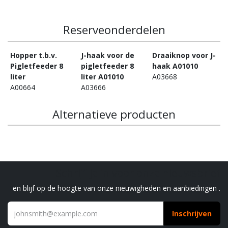
Reserveonderdelen
Hopper t.b.v.
J-haak voor de
Draaiknop voor J-
Pigletfeeder 8
pigletfeeder 8
haak A01010
liter
liter A01010
A03668
A00664
A03666
Alternatieve producten
Schrijf je in voor onze nieuwsbrief
en blijf op de hoogte van onze nieuwigheden en aanbiedingen .
Inschrijven