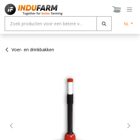
Overslaan naar inhoud
NL
Voer- en drinkbakken