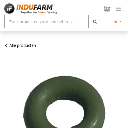
Overslaan naar inhoud
NL
Alle producten