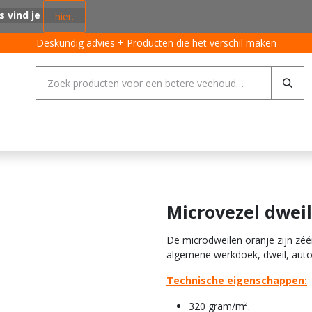
s vind je
hier.
Deskundig advies + Producten die het verschil maken
ing systemen
Varkens
Pluimvee
Rundvee
Algemeen
Microvezel dweil
De microdweilen oranje zijn zéér
algemene werkdoek, dweil, auto
Technische eigenschappen:
320 gram/m².