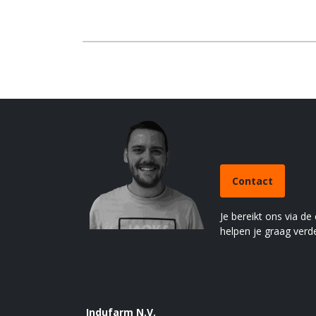
Heb je een v
Contact
Je bereikt ons via de
helpen je graag verde
Indufarm N.V.