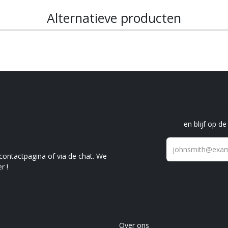
Alternatieve producten
raag?
S
en blijf op d
 contactpagina of via de chat. We
r !
Over ons