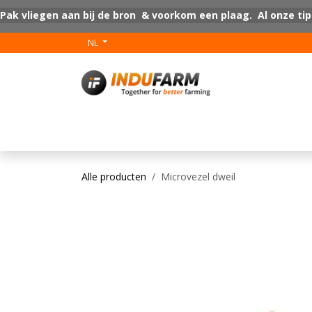
Overslaan naar inhoud
Pak vliegen aan bij de bron & voorkom een plaag. Al onze tip
NL
V-Plus
Vloer coat
Alle producten
Microvezel dweil