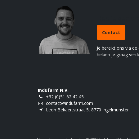
Heb je een v
Contact
Je bereikt ons via de
helpen je graag verde
Indufarm N.V.
+32 (0)51 62 42 45
contact@indufarm.com
Leon Bekaertstraat 5, 8770 Ingelmunster