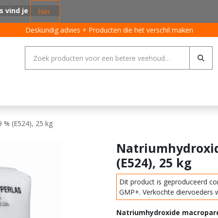
s vind je
hier.
Deskundig advies + Producten die het verschil maken
ing systemen
Varkens
Pluimvee
Rundvee
Algemeen
 % (E524), 25 kg
Natriumhydroxid
(E524), 25 kg
Dit product is geproduceerd c
GMP+. Verkochte diervoeders 
Natriumhydroxide macroparel