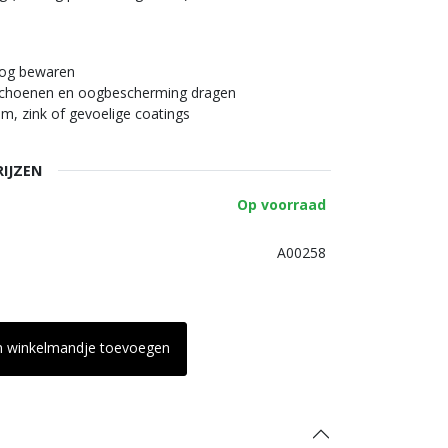
oog bewaren
schoenen en oogbescherming dragen
m, zink of gevoelige coatings
RIJZEN
Op voorraad
A00258
n winkelmandje toevoegen