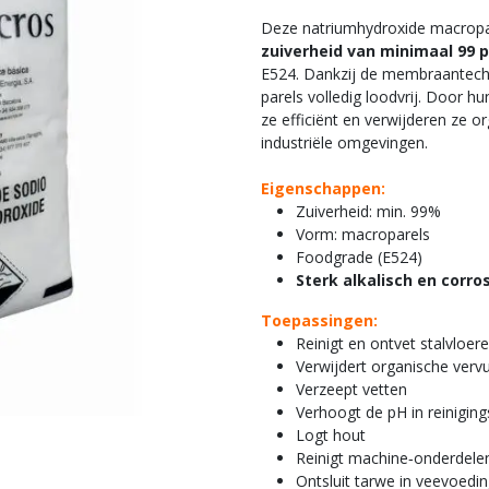
Deze natriumhydroxide macropa
zuiverheid van minimaal 99 
E524. Dankzij de membraantech
parels volledig loodvrij. Door hu
ze efficiënt en verwijderen ze 
industriële omgevingen.
Eigenschappen:
Zuiverheid: min. 99%
Vorm: macroparels
Foodgrade (E524)
Sterk alkalisch en corro
Toepassingen:
Reinigt en ontvet stalvloe
Verwijdert organische vervu
Verzeept vetten
Verhoogt de pH in reinigin
Logt hout
Reinigt machine‑onderdelen
Ontsluit tarwe in veevoedin