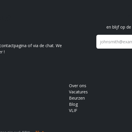
raag?
S
en blijf op d
 contactpagina of via de chat. We
r !
Over ons
Vacatures
Beurzen
Blog
VLIF