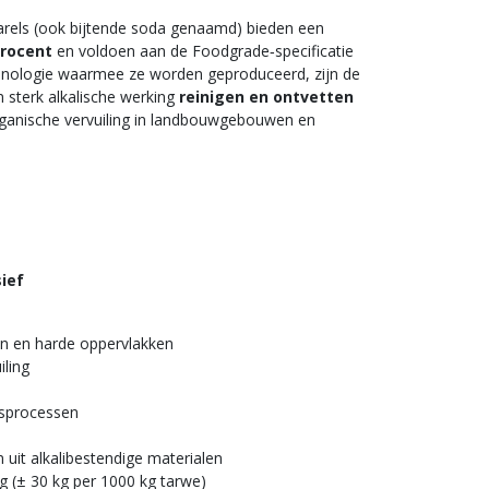
rels (ook bijtende soda genaamd) bieden een
procent
en voldoen aan de Foodgrade‑specificatie
nologie waarmee ze worden geproduceerd, zijn de
n sterk alkalische werking
reinigen en ontvetten
organische vervuiling in landbouwgebouwen en
sief
ren en harde oppervlakken
iling
gsprocessen
 uit alkalibestendige materialen
g (± 30 kg per 1000 kg tarwe)