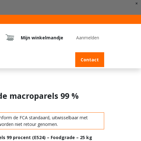
×
Mijn winkelmandje
Aanmelden
Jobs
Contact
e macroparels 99 %
onform de FCA standaard, uitwisselbaar met
worden niet retour genomen.
s 99 procent (E524) – Foodgrade – 25 kg