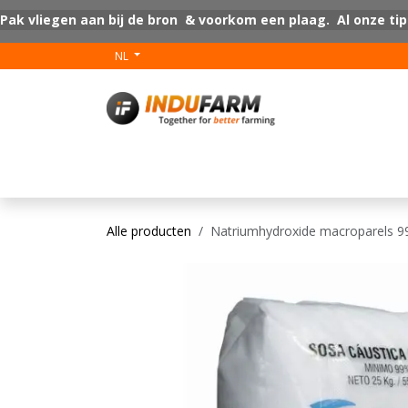
Overslaan naar inhoud
Pak vliegen aan bij de bron & voorkom een plaag. Al onze tip
NL
V-Plus
Vloer coat
Alle producten
Natriumhydroxide macroparels 99