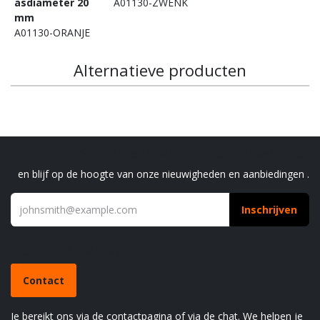
asdiameter 20
A01130-ZWENK
mm
A01130-ORANJE
Alternatieve producten
Schrijf je in voor onze nieuwsbrief
en blijf op de hoogte van onze nieuwigheden en aanbiedingen .
Inschrijven
Heb je een vraag?
Contact
Je bereikt ons via de contactpagina of via de chat. We helpen je