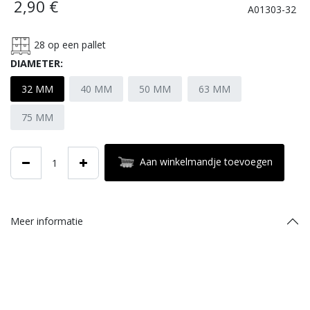
2,90
€
A01303-32
28
op een pallet
DIAMETER:
32 MM
40 MM
50 MM
63 MM
75 MM
Aan winkelmandje toevoegen
Meer informatie