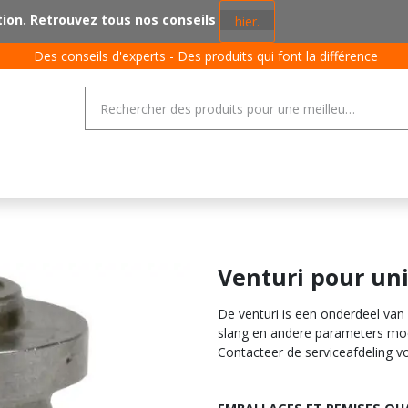
tion. Retrouvez tous nos conseils
hier.
Des conseils d'experts - Des produits qui font la différence
ent de sol
Porcs
Volaille
Bovin
Général
Jobs
Venturi pour un
De venturi is een onderdeel van 
slang en andere parameters moe
Contacteer de serviceafdeling v