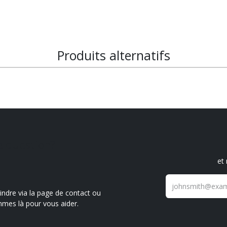
Produits alternatifs
e question?
et
ndre via la page de contact ou
mmes là pour vous aider.