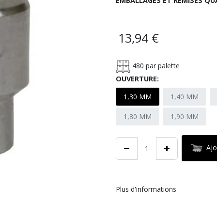
EMBALLAGES ET REMISES QU
13,94
€
480
par palette
OUVERTURE:
1,30 MM
1,40 MM
1,80 MM
1,90 MM
Ajo
Plus d'informations