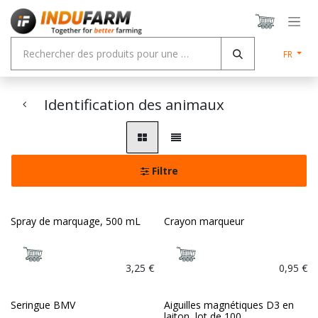
Se rendre au contenu
FR
Identification des animaux
Filtre
Spray de marquage, 500 mL
Crayon marqueur
3,25
€
0,95
€
Seringue BMV
Aiguilles magnétiques D3 en
laiton, lot de 100