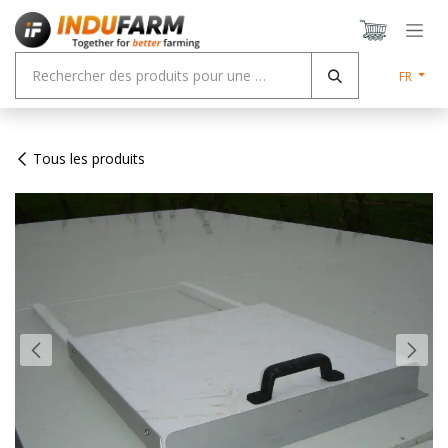
Se rendre au contenu
FR
Tous les produits