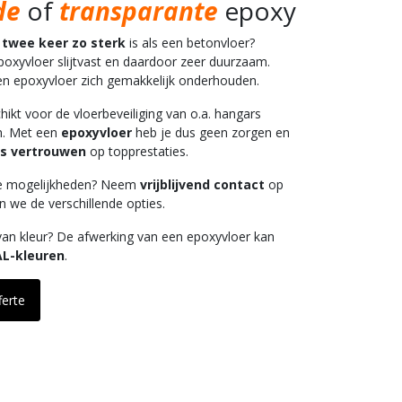
de
of
transparante
epoxy
y
twee keer zo sterk
is als een betonvloer?
poxyvloer slijtvast en daardoor zeer duurzaam.
en epoxyvloer zich gemakkelijk onderhouden.
hikt voor de vloerbeveiliging van o.a. hangars
n. Met een
epoxyvloer
heb je dus geen zorgen en
gs vertrouwen
op topprestaties.
e mogelijkheden? Neem
vrijblijvend contact
op
 we de verschillende opties.
van kleur? De afwerking van een epoxyvloer kan
AL-kleuren
.
ferte