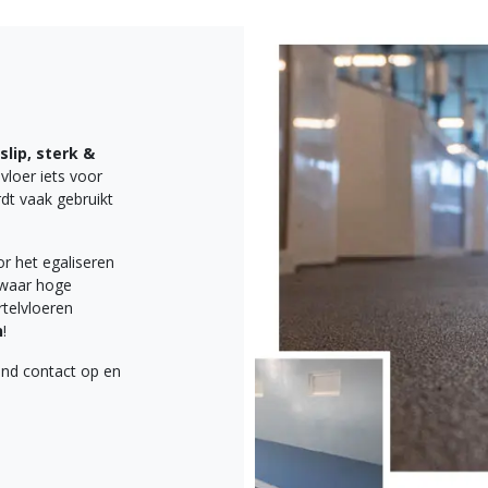
slip, sterk &
vloer iets voor
dt vaak gebruikt
or het egaliseren
 waar hoge
telvloeren
n
!
end contact op en