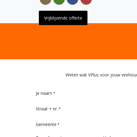
Vrijblijvende offerte
Weten wat VPlus voor jouw veehouder
Je naam
*
Straat + nr.
*
Gemeente
*