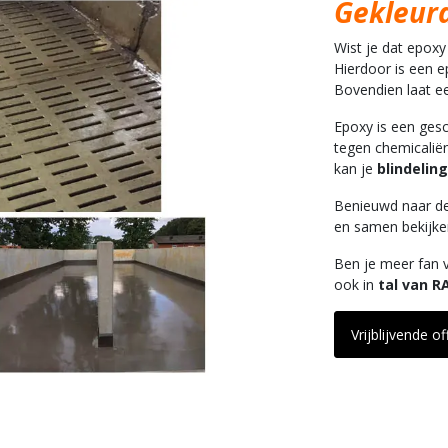
Gekleur
Wist je dat epox
Hierdoor is een e
Bovendien laat e
Epoxy is een gesc
tegen chemicalië
kan je
blindelin
Benieuwd naar d
en samen bekijken
Ben je meer fan 
ook in
tal van R
Vrijblijvende of