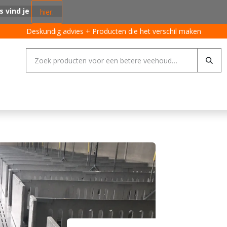
s vind je
hier.
Deskundig advies + Producten die het verschil maken
ing systemen
Varkens
Pluimvee
Rundvee
Algemeen