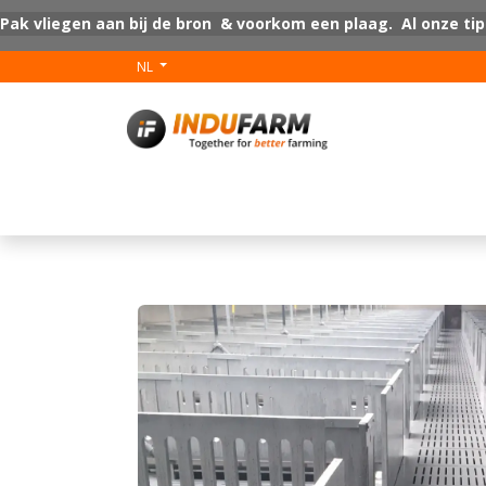
Overslaan naar inhoud
Pak vliegen aan bij de bron & voorkom een plaag. Al onze tip
NL
V-Plus
Vloer coat