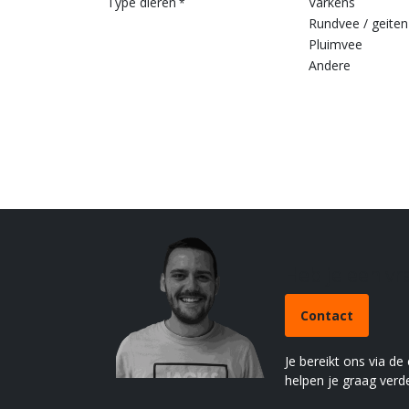
Type dieren
Varkens
*
Rundvee / geiten
Pluimvee
Andere
Heb je een v
Contact
Je bereikt ons via de
helpen je graag verde