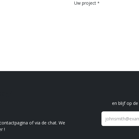
Uw project
*
raag?
S
en blijf op d
 contactpagina of via de chat. We
r !