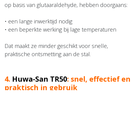
op basis van glutaaraldehyde, hebben doorgaans:
• een lange inwerktijd nodig
• een beperkte werking bij lage temperaturen
Dat maakt ze minder geschikt voor snelle,
praktische ontsmetting aan de stal.
4.
Huwa-San TR50
:
snel, effectief en
praktisch in gebruik
Voor ontsmetting van schoeisel aan de stal is
Huwa-San TR50
een van de meest kwalitatieve
oplossingen op de markt: