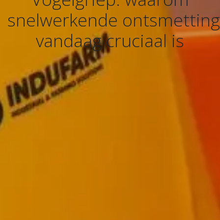
snelwerkende ontsmetting
vandaag cruciaal is