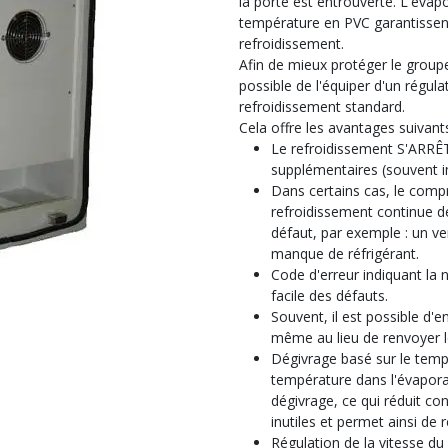
la porte est entrouverte. L'évap
température en PVC garantissen
refroidissement.
Afin de mieux protéger le groupe 
possible de l'équiper d'un régulat
refroidissement standard.
Cela offre les avantages suivants
Le refroidissement S'ARRÊTE
supplémentaires (souvent i
Dans certains cas, le comp
refroidissement continue d
défaut, par exemple : un v
manque de réfrigérant.
Code d'erreur indiquant la 
facile des défauts.
Souvent, il est possible d'e
même au lieu de renvoyer l
Dégivrage basé sur le temp
température dans l'évaporat
dégivrage, ce qui réduit c
inutiles et permet ainsi de
Régulation de la vitesse du