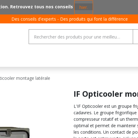
tion. Retrouvez tous nos conseils
hier.
Des conseils d'experts - Des produits qui font la différence
ent de sol
Porcs
Volaille
Bovin
Général
Jobs
ticooler montage latérale
IF Opticooler mo
L'IF Opticooler est un groupe fr
cadavres. Le groupe frigorifiqu
compresseur rotatif et un therm
optimal et permet de maintenir
les conditions. Un contact de por