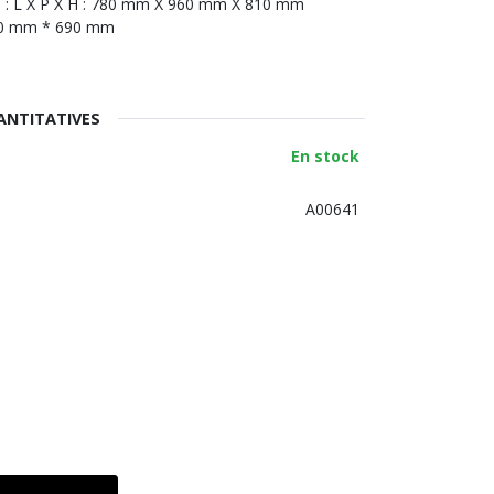
ale : L X P X H : 780 mm X 960 mm X 810 mm
590 mm * 690 mm
.
ANTITATIVES
En stock
A00641