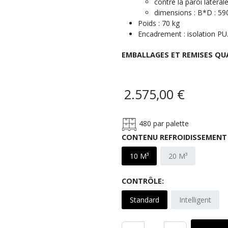
contre la paroi latér
dimensions : B*D : 
Poids : 70 kg
Encadrement : isolation PU
EMBALLAGES ET REMISES QU
2.575,00
€
480
par palette
CONTENU REFROIDISSEMENT
10 M³
20 M³
CONTRÔLE:
Standard
Intelligent