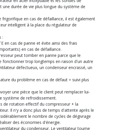
orateur en acier inoxydable et les sondes de
t une durée de vie plus longue du système de
frigorifique en cas de défaillance, il est également
eur intelligent à la place du régulateur de
 :
 en cas de panne et évite ainsi des frais
mportants) en cas de défaillance.
resseur peut tomber en panne parce que le
e fonctionner trop longtemps en raison d'un autre
entilateur défectueux, un condenseur encrassé, un
nature du problème en cas de défaut = suivi plus
nvoyer une pièce que le client peut remplacer lui-
e système de refroidissement.
s de rotation effectif du compresseur + la
eur. Il n'y a donc plus de temps d'attente après le
onsidérablement le nombre de cycles de dégivrage
 réaliser des économies d'énergie.
 ventilateur du condenseur. Le ventilateur tourne